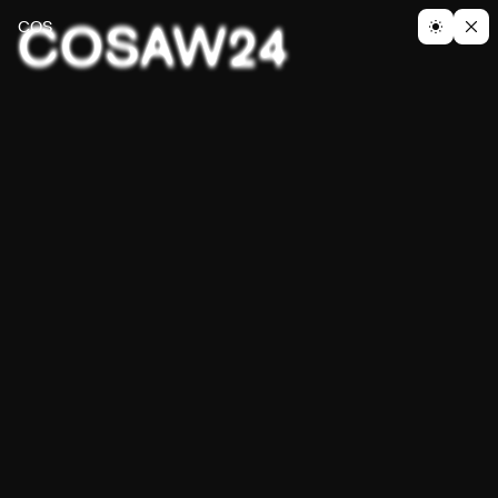
COS
AW24
COS
WATCH